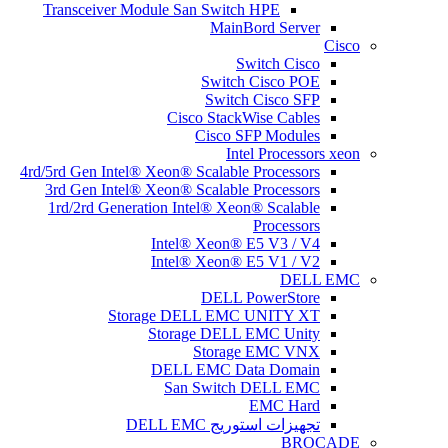
Transceiver Module San Switch HPE
MainBord Server
Cisco
Switch Cisco
Switch Cisco POE
Switch Cisco SFP
Cisco StackWise Cables
Cisco SFP Modules
Intel Processors xeon
4rd/5rd Gen Intel® Xeon® Scalable Processors
3rd Gen Intel® Xeon® Scalable Processors
1rd/2rd Generation Intel® Xeon® Scalable
Processors
Intel® Xeon® E5 V3 / V4
Intel® Xeon® E5 V1 / V2
DELL EMC
DELL PowerStore
Storage DELL EMC UNITY XT
Storage DELL EMC Unity
Storage EMC VNX
DELL EMC Data Domain
San Switch DELL EMC
EMC Hard
تجهیزات استوریج DELL EMC
BROCADE