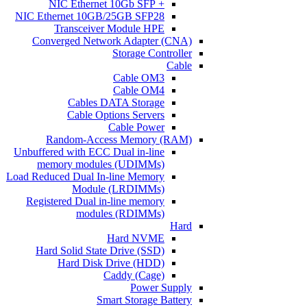
+ NIC Ethernet 10Gb SFP
NIC Ethernet 10GB/25GB SFP28
Transceiver Module HPE
Converged Network Adapter (CNA)
Storage Controller
Cable
Cable OM3
Cable OM4
Cables DATA Storage
Cable Options Servers
Cable Power
Random-Access Memory (RAM)
Unbuffered with ECC Dual in-line
memory modules (UDIMMs)
Load Reduced Dual In-line Memory
Module (LRDIMMs)
Registered Dual in-line memory
modules (RDIMMs)
Hard
Hard NVME
Hard Solid State Drive (SSD)
Hard Disk Drive (HDD)
Caddy (Cage)
Power Supply
Smart Storage Battery