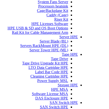
System Fans Server
Processors heatsink
Cage/Backplane Kit
Caddy (Cage)
Riser Kit
HPE Licenses Software
HPE USB & SD and OS Boot Options
Rail Kit for Cable Management Arm
Server HPE
Server Blade (BL)
Servers RackMount HPE (DL)
Server Tower HPE (ML)
Tape HPE
Tape Drive
Tape Drive Upgrade Kit HPE
LTO Data Cartridge HPE
Label Bar Code HPE
Cleaning Cartridge HPE
Power Supply MSL
Storage HPE
HPE MSA
Software License MSA
DAS Enclosure HPE
SAN Switch HPE
SAN Switch HPE