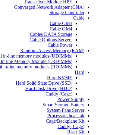
Transceiver Module HPE
Converged Network Adapter (CNA)
Storage Controller
Cable
Cable OM3
Cable OM4
Cables DATA Storage
Cable Options Servers
Cable Power
Random-Access Memory (RAM)
l in-line memory modules (UDIMMs)
 In-line Memory Module (LRDIMMs)
al in-line memory modules (RDIMMs)
Hard
Hard NVME
Hard Solid State Drive (SSD)
Hard Disk Drive (HDD)
Caddy (Cage)
Power Supply
Smart Storage Battery
System Fans Server
Processors heatsink
Cage/Backplane Kit
Caddy (Cage)
Riser Kit