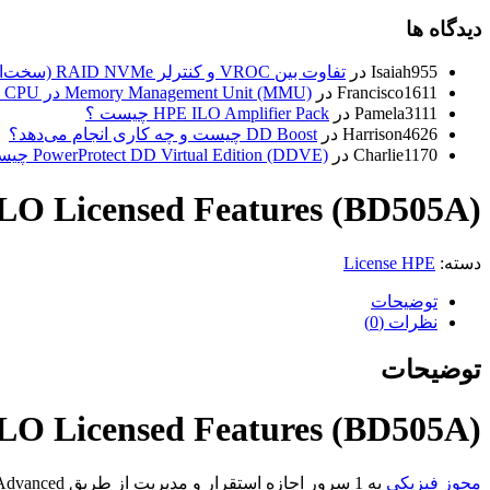
دیدگاه ها
Isaiah955
در
تفاوت بین VROC و کنترلر RAID NVMe (سخت‌افزاری) در چیست ؟
Francisco1611
در
Memory Management Unit (MMU) در CPU چیست ؟
Pamela3111
در
HPE ILO Amplifier Pack چیست ؟
Harrison4626
در
DD Boost چیست و چه کاری انجام می‌دهد؟
Charlie1170
در
PowerProtect DD Virtual Edition (DDVE) چیست؟
iLO Licensed Features (BD505A)
دسته:
License HPE
توضیحات
نظرات (0)
توضیحات
iLO Licensed Features (BD505A)
مجوز فیزیکی