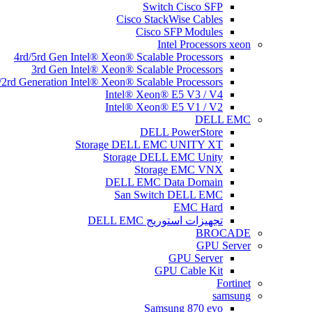
Switch Cisco SFP
Cisco StackWise Cables
Cisco SFP Modules
Intel Processors xeon
4rd/5rd Gen Intel® Xeon® Scalable Processors
3rd Gen Intel® Xeon® Scalable Processors
/2rd Generation Intel® Xeon® Scalable Processors
Intel® Xeon® E5 V3 / V4
Intel® Xeon® E5 V1 / V2
DELL EMC
DELL PowerStore
Storage DELL EMC UNITY XT
Storage DELL EMC Unity
Storage EMC VNX
DELL EMC Data Domain
San Switch DELL EMC
EMC Hard
تجهیزات استوریج DELL EMC
BROCADE
GPU Server
GPU Server
GPU Cable Kit
Fortinet
samsung
Samsung 870 evo