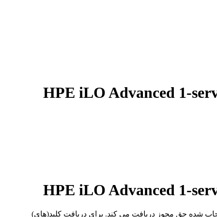
HPE iLO Advanced 1-serve
HPE iLO Advanced 1-serve
 حمل و نقل فیزیکی یک گواهی چاپ شده حق مجوز دریافت می کند. برای دریافت کلید(های)