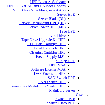
HPE Licenses Software
HPE USB & SD and OS Boot Options
Rail Kit for Cable Management Arm
Server HPE
Server Blade (BL)
Servers RackMount HPE (DL)
Server Tower HPE (ML)
Tape HPE
Tape Drive
Tape Drive Upgrade Kit HPE
LTO Data Cartridge HPE
Label Bar Code HPE
Cleaning Cartridge HPE
Power Supply MSL
Storage HPE
HPE MSA
Software License MSA
DAS Enclosure HPE
SAN Switch HPE
SAN Switch HPE
Transceiver Module San Switch HPE
MainBord Server
Cisco
Switch Cisco
Switch Cisco POE