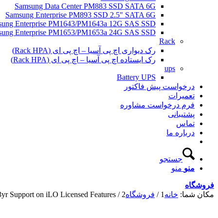
Samsung Data Center PM883 SSD SATA 6G
Samsung Enterprise PM893 SSD 2.5″ SATA 6G
sung Enterprise PM1643/PM1643a 12G SAS SSD
sung Enterprise PM1653/PM1653a 24G SAS SSD
Rack
رک دیواری اچ پی آسیا – اچ پی ای (Rack HPA)
رک ایستاده اچ پی آسیا – اچ پی ای (Rack HPA)
ups
Battery UPS
درخواست پیش فاکتور
تعمیرات
فرم درخواست مشاوره
پشتیبانی
تماس
درباره ما
جستجو
منو
منو
فروشگاه
مکان شما:
خانه
1
/
فروشگاه
2
/
 Support on iLO Licensed Features...