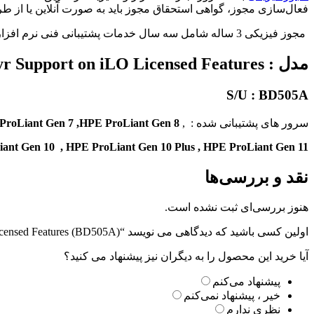
فعال‌سازی مجوز، گواهی استحقاق مجوز باید به صورت آنلاین یا از ط
مجوز فیزیکی 3 ساله شامل سه سال خدمات پشتیبانی فنی نرم افزار HP 24 x 7 می باشد.
مدل : HPE iLO Advanced 1-server License with 3yr Support on iLO Licensed Features
S/U : BD505A
سرور های پشتیبانی شده : ,
ProLiant Gen 7 ,HPE ProLiant Gen 8
ant Gen 10 ,
HPE ProLiant Gen 10 Plus ,
HPE ProLiant Gen 11
نقد و بررسی‌ها
هنوز بررسی‌ای ثبت نشده است.
اولین کسی باشید که دیدگاهی می نویسد “HPE iLO Advanced 1-server License with 3yr Support on iLO Licensed Features (BD505A)”
آیا خرید این محصول را به دیگران نیز پیشنهاد می کنید؟
پیشنهاد می‌کنم
خیر ، پیشنهاد نمی‌کنم
نظری ندارم