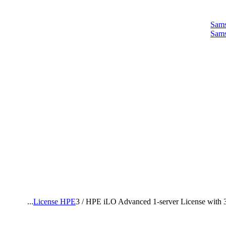
Sam
Sam
License HPE
3
/
HPE iLO Advanced 1-server License with 3yr